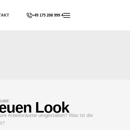
TAKT
+49 175 208 999 4
ÄUME
neuen Look
ure Arbeitsräume umgestalten? Was ist die
it?