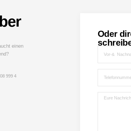
ber
Oder dir
schreib
aucht einen
end?
208 999 4