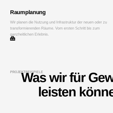
Raumplanung
Wir planen die Nutzung und Infrastruktur der neuen oder zu
transformierenden Räume. Vom ersten Schritt bis zum
ganzheitlichen Erlebnis.
PROJEKTBEISPIELE
Was wir für Ge
leisten könn