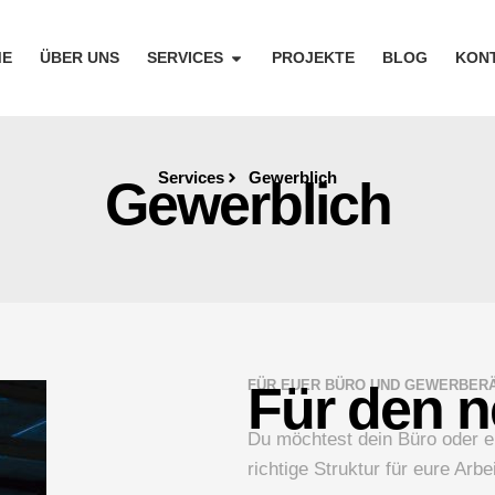
E
ÜBER UNS
SERVICES
PROJEKTE
BLOG
KON
Services
Gewerblich
Gewerblich
FÜR EUER BÜRO UND GEWERBER
Für den 
Du möchtest dein Büro oder e
richtige Struktur für eure Arbe