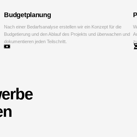
Budgetplanung
P
Nach einer Bedarfsanalyse erstellen wir ein Konzept für die
W
Budgetierung und den Ablauf des Projekts und überwachen und
Ar
dokumentieren jeden Teilschritt.
z
werbe
en