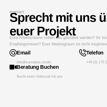
KONTAKT
Sprecht mit uns ü
euer Projekt
Eure Arbeitsräume sollen neu gestaltet werden? Ihr br
Empfangstresen? Euer Meetingraum ist nicht inspirier
Email
Telefon
info@kunstplus.studio
+49 (0) 175 
Beratung Buchen
Bucht einen Videocall mit uns