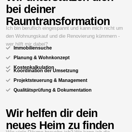
bei deiner
Raumtransformation
Ich bin beruflich eingespannt und kann mich nicht um
den Wohnungskauf und die Renovierung kümmern -
wer hilft mir dabei?
Immobiliensuche
Planung & Wohnkonzept
Kostenkalkulation
Koordination der Umsetzung
Projektsteuerung & Management
Qualitätsprüfung & Dokumentation
Wir helfen dir dein
neues Heim zu finden