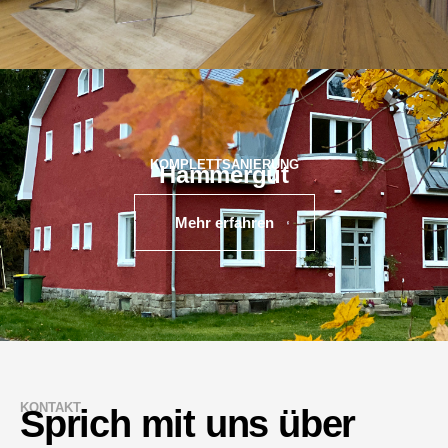
KOMPLETTSANIERUNG
Hammergut
Mehr erfahren
KONTAKT
Sprich mit uns über