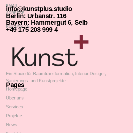
EMAIL
info@kunstplus.studio
ADRESSE
Berlin: Urbanstr. 116
Bayern: Hammergut 6, Selb
RUF UNS AN
+49 175 208 999 4
Ein Studio für Raumtransformation, Interior Design-,
Sanierungs- und Kunstprojekte
Pages
Homepage
Über uns
Services
Projekte
News