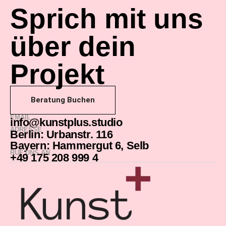
Sprich mit uns
über dein
Projekt
Beratung Buchen
EMAIL
info@kunstplus.studio
ADRESSE
Berlin: Urbanstr. 116
Bayern: Hammergut 6, Selb
RUF UNS AN
+49 175 208 999 4