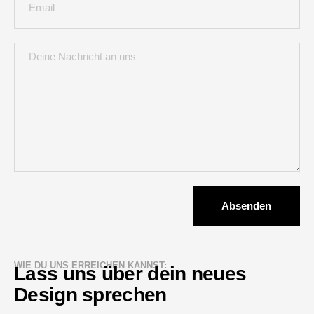
Absenden
Alternative:
WIE DU UNS ERREICHEN KANNST:
Lass uns über dein neues
Design sprechen